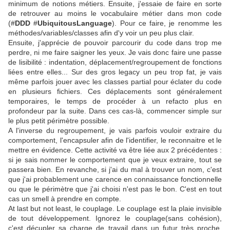
minimum de notions métiers. Ensuite, j'essaie de faire en sorte
de retrouver au moins le vocabulaire métier dans mon code
(#
DDD
#
UbiquitousLanguage
). Pour ce faire, je renomme les
méthodes/variables/classes afin d'y voir un peu plus clair.
Ensuite, j'apprécie de pouvoir parcourir du code dans trop me
perdre, ni me faire saigner les yeux. Je vais donc faire une passe
de lisibilité : indentation, déplacement/regroupement de fonctions
liées entre elles... Sur des gros legacy un peu trop fat, je vais
même parfois jouer avec les classes partial pour éclater du code
en plusieurs fichiers. Ces déplacements sont généralement
temporaires, le temps de procéder à un refacto plus en
profondeur par la suite. Dans ces cas-là, commencer simple sur
le plus petit périmètre possible.
A l'inverse du regroupement, je vais parfois vouloir extraire du
comportement, l'encapsuler afin de l'identifier, le reconnaitre et le
mettre en évidence. Cette activité va être liée aux 2 précédentes :
si je sais nommer le comportement que je veux extraire, tout se
passera bien. En revanche, si j'ai du mal à trouver un nom, c'est
que j'ai probablement une carence en connaissance fonctionnelle
ou que le périmètre que j'ai choisi n'est pas le bon. C'est en tout
cas un smell à prendre en compte.
At last but not least, le couplage. Le couplage est la plaie invisible
de tout développement. Ignorez le couplage(sans cohésion),
c'est décupler sa charge de travail dans un futur très proche.