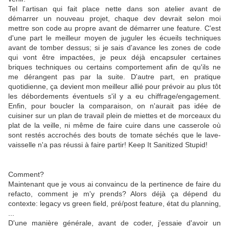
Tel l'artisan qui fait place nette dans son atelier avant de
démarrer un nouveau projet, chaque dev devrait selon moi
mettre son code au propre avant de démarrer une feature. C'est
d'une part le meilleur moyen de juguler les écueils techniques
avant de tomber dessus; si je sais d'avance les zones de code
qui vont être impactées, je peux déjà encapsuler certaines
briques techniques ou certains comportement afin de qu'ils ne
me dérangent pas par la suite. D'autre part, en pratique
quotidienne, ça devient mon meilleur allié pour prévoir au plus tôt
les débordements éventuels s'il y a eu chiffrage/engagement.
Enfin, pour boucler la comparaison, on n'aurait pas idée de
cuisiner sur un plan de travail plein de miettes et de morceaux du
plat de la veille, ni même de faire cuire dans une casserole où
sont restés accrochés des bouts de tomate séchés que le lave-
vaisselle n'a pas réussi à faire partir! Keep It Sanitized Stupid!
Comment?
Maintenant que je vous ai convaincu de la pertinence de faire du
refacto, comment je m'y prends? Alors déjà ça dépend du
contexte: legacy vs green field, pré/post feature, état du planning,
...
D'une manière générale, avant de coder, j'essaie d'avoir un