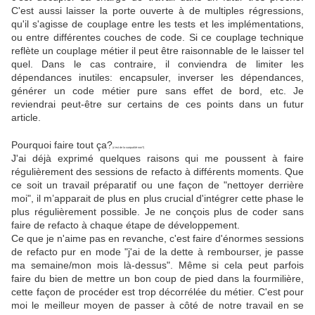
C'est aussi laisser la porte ouverte à de multiples régressions,
qu'il s'agisse de couplage entre les tests et les implémentations,
ou entre différentes couches de code. Si ce couplage technique
reflète un couplage métier il peut être raisonnable de le laisser tel
quel. Dans le cas contraire, il conviendra de limiter les
dépendances inutiles: encapsuler, inverser les dépendances,
générer un code métier pure sans effet de bord, etc. Je
reviendrai peut-être sur certains de ces points dans un futur
article.
Pourquoi faire tout ça?
(c'est de la surqualité non?)
J'ai déjà exprimé quelques raisons qui me poussent à faire
régulièrement des sessions de refacto à différents moments. Que
ce soit un travail préparatif ou une façon de "nettoyer derrière
moi", il m’apparait de plus en plus crucial d'intégrer cette phase le
plus régulièrement possible. Je ne conçois plus de coder sans
faire de refacto à chaque étape de développement.
Ce que je n'aime pas en revanche, c'est faire d'énormes sessions
de refacto pur en mode "j'ai de la dette à rembourser, je passe
ma semaine/mon mois là-dessus". Même si cela peut parfois
faire du bien de mettre un bon coup de pied dans la fourmilière,
cette façon de procéder est trop décorrélée du métier. C'est pour
moi le meilleur moyen de passer à côté de notre travail en se